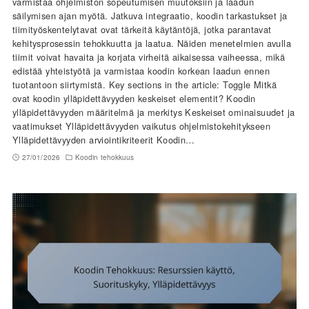
varmistaa ohjelmiston sopeutumisen muutoksiin ja laadun
säilymisen ajan myötä. Jatkuva integraatio, koodin tarkastukset ja
tiimityöskentelytavat ovat tärkeitä käytäntöjä, jotka parantavat
kehitysprosessin tehokkuutta ja laatua. Näiden menetelmien avulla
tiimit voivat havaita ja korjata virheitä aikaisessa vaiheessa, mikä
edistää yhteistyötä ja varmistaa koodin korkean laadun ennen
tuotantoon siirtymistä. Key sections in the article: Toggle Mitkä
ovat koodin ylläpidettävyyden keskeiset elementit? Koodin
ylläpidettävyyden määritelmä ja merkitys Keskeiset ominaisuudet ja
vaatimukset Ylläpidettävyyden vaikutus ohjelmistokehitykseen
Ylläpidettävyyden arviointikriteerit Koodin…
27/01/2026
Koodin tehokkuus