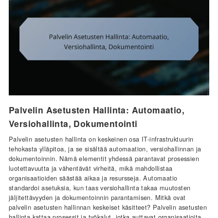
Palvelin Asetusten Hallinta: Automaatio,
Versiohallinta, Dokumentointi
Palvelin asetusten hallinta on keskeinen osa IT-infrastruktuurin
tehokasta ylläpitoa, ja se sisältää automaation, versiohallinnan ja
dokumentoinnin. Nämä elementit yhdessä parantavat prosessien
luotettavuutta ja vähentävät virheitä, mikä mahdollistaa
organisaatioiden säästää aikaa ja resursseja. Automaatio
standardoi asetuksia, kun taas versiohallinta takaa muutosten
jäljitettävyyden ja dokumentoinnin parantamisen. Mitkä ovat
palvelin asetusten hallinnan keskeiset käsitteet? Palvelin asetusten
hallinta kattaa prosessit ja työkalut, jotka auttavat organisaatioita