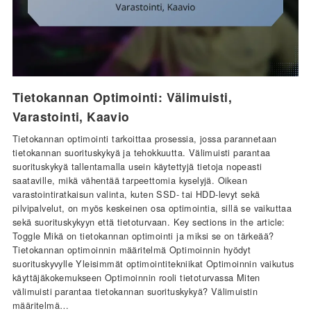
Tietokannan Optimointi: Välimuisti,
Varastointi, Kaavio
Tietokannan optimointi tarkoittaa prosessia, jossa parannetaan
tietokannan suorituskykyä ja tehokkuutta. Välimuisti parantaa
suorituskykyä tallentamalla usein käytettyjä tietoja nopeasti
saataville, mikä vähentää tarpeettomia kyselyjä. Oikean
varastointiratkaisun valinta, kuten SSD- tai HDD-levyt sekä
pilvipalvelut, on myös keskeinen osa optimointia, sillä se vaikuttaa
sekä suorituskykyyn että tietoturvaan. Key sections in the article:
Toggle Mikä on tietokannan optimointi ja miksi se on tärkeää?
Tietokannan optimoinnin määritelmä Optimoinnin hyödyt
suorituskyvylle Yleisimmät optimointitekniikat Optimoinnin vaikutus
käyttäjäkokemukseen Optimoinnin rooli tietoturvassa Miten
välimuisti parantaa tietokannan suorituskykyä? Välimuistin
määritelmä…