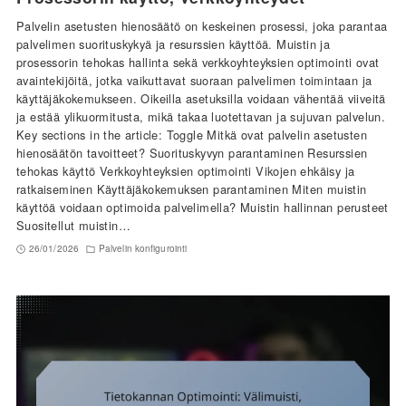
Palvelin asetusten hienosäätö on keskeinen prosessi, joka parantaa
palvelimen suorituskykyä ja resurssien käyttöä. Muistin ja
prosessorin tehokas hallinta sekä verkkoyhteyksien optimointi ovat
avaintekijöitä, jotka vaikuttavat suoraan palvelimen toimintaan ja
käyttäjäkokemukseen. Oikeilla asetuksilla voidaan vähentää viiveitä
ja estää ylikuormitusta, mikä takaa luotettavan ja sujuvan palvelun.
Key sections in the article: Toggle Mitkä ovat palvelin asetusten
hienosäätön tavoitteet? Suorituskyvyn parantaminen Resurssien
tehokas käyttö Verkkoyhteyksien optimointi Vikojen ehkäisy ja
ratkaiseminen Käyttäjäkokemuksen parantaminen Miten muistin
käyttöä voidaan optimoida palvelimella? Muistin hallinnan perusteet
Suositellut muistin…
26/01/2026
Palvelin konfigurointi