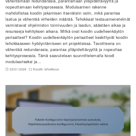
vähentämään redundanssia, parantamaan ylläpidettävyyttä ja
nopeuttamaan kehitysprosessia. Modulaarinen rakenne
mahdollistaa koodin jakamisen itsenäisiin osiin, mikä parantaa
laatua ja vähentää virheiden määrää. Tehokkaat testausmenetelmät
varmistavat ohjelmiston toimivuuden ja laadun, säästäen aikaa ja
resursseja kehityksen aikana. Mitkä ovat koodin uudelleenkäytön
periaatteet? Koodin uudelleenkäytön periaatteet keskittyvät koodin
tehokkaaseen hyödyntämiseen eri projekteissa. Tavoitteena on
vähentää redundanssia, parantaa ylläpidettävyyttä ja nopeuttaa
kehitysprosessia. Tämä saavutetaan suunnittelemalla koodi
modulaariseksi ja…
23/01/2026
Koodin tehokkuus