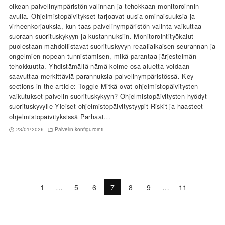
oikean palvelinympäristön valinnan ja tehokkaan monitoroinnin
avulla. Ohjelmistopäivitykset tarjoavat uusia ominaisuuksia ja
virheenkorjauksia, kun taas palvelinympäristön valinta vaikuttaa
suoraan suorituskykyyn ja kustannuksiin. Monitorointityökalut
puolestaan mahdollistavat suorituskyvyn reaaliaikaisen seurannan ja
ongelmien nopean tunnistamisen, mikä parantaa järjestelmän
tehokkuutta. Yhdistämällä nämä kolme osa-aluetta voidaan
saavuttaa merkittäviä parannuksia palvelinympäristössä. Key
sections in the article: Toggle Mitkä ovat ohjelmistopäivitysten
vaikutukset palvelin suorituskykyyn? Ohjelmistopäivitysten hyödyt
suorituskyvylle Yleiset ohjelmistopäivitystyypit Riskit ja haasteet
ohjelmistopäivityksissä Parhaat…
23/01/2026
Palvelin konfigurointi
1
…
5
6
7
8
9
…
11