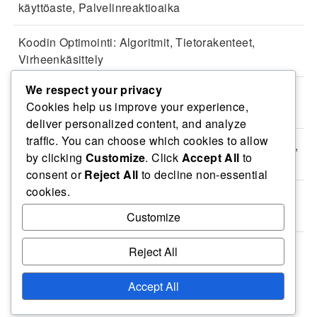
käyttöaste, Palvelinreaktioaika
Koodin Optimointi: Algoritmit, Tietorakenteet,
Virheenkäsittely
We respect your privacy
Tietokannan Hallinta: Käyttäjäoikeudet, Tietoturva,
Cookies help us improve your experience,
Auditointi
deliver personalized content, and analyze
traffic. You can choose which cookies to allow
Koodin Suorituskyvyn Parantaminen: Asynkronisuus,
by clicking
Customize
. Click
Accept All
to
Rinnakkaisuus, Välimuisti
consent or
Reject All
to decline non-essential
cookies.
Tietokannan Optimointi: Välimuisti, Varastointi,
Kaavio
Customize
Reject All
Ota yhteyttä
Evästeet ja seuranta
Keitä olemme
Accept All
Tietosuojapolitiikka
Palveluehdot
© ruslib.net.