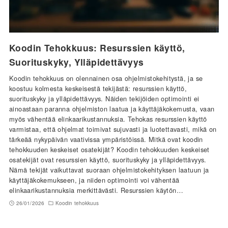
Koodin Tehokkuus: Resurssien käyttö,
Suorituskyky, Ylläpidettävyys
Koodin tehokkuus on olennainen osa ohjelmistokehitystä, ja se
koostuu kolmesta keskeisestä tekijästä: resurssien käyttö,
suorituskyky ja ylläpidettävyys. Näiden tekijöiden optimointi ei
ainoastaan paranna ohjelmiston laatua ja käyttäjäkokemusta, vaan
myös vähentää elinkaarikustannuksia. Tehokas resurssien käyttö
varmistaa, että ohjelmat toimivat sujuvasti ja luotettavasti, mikä on
tärkeää nykypäivän vaativissa ympäristöissä. Mitkä ovat koodin
tehokkuuden keskeiset osatekijät? Koodin tehokkuuden keskeiset
osatekijät ovat resurssien käyttö, suorituskyky ja ylläpidettävyys.
Nämä tekijät vaikuttavat suoraan ohjelmistokehityksen laatuun ja
käyttäjäkokemukseen, ja niiden optimointi voi vähentää
elinkaarikustannuksia merkittävästi. Resurssien käytön…
26/01/2026
Koodin tehokkuus