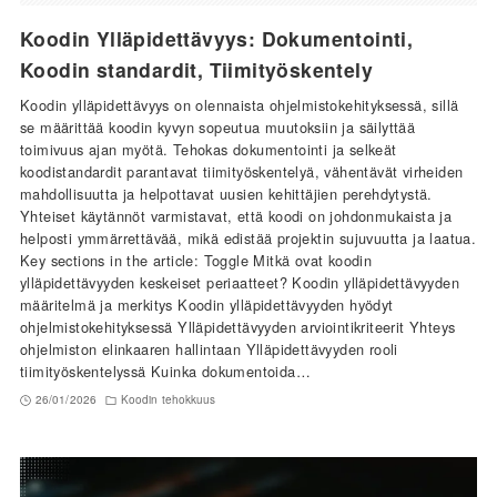
Koodin Ylläpidettävyys: Dokumentointi,
Koodin standardit, Tiimityöskentely
Koodin ylläpidettävyys on olennaista ohjelmistokehityksessä, sillä
se määrittää koodin kyvyn sopeutua muutoksiin ja säilyttää
toimivuus ajan myötä. Tehokas dokumentointi ja selkeät
koodistandardit parantavat tiimityöskentelyä, vähentävät virheiden
mahdollisuutta ja helpottavat uusien kehittäjien perehdytystä.
Yhteiset käytännöt varmistavat, että koodi on johdonmukaista ja
helposti ymmärrettävää, mikä edistää projektin sujuvuutta ja laatua.
Key sections in the article: Toggle Mitkä ovat koodin
ylläpidettävyyden keskeiset periaatteet? Koodin ylläpidettävyyden
määritelmä ja merkitys Koodin ylläpidettävyyden hyödyt
ohjelmistokehityksessä Ylläpidettävyyden arviointikriteerit Yhteys
ohjelmiston elinkaaren hallintaan Ylläpidettävyyden rooli
tiimityöskentelyssä Kuinka dokumentoida…
26/01/2026
Koodin tehokkuus