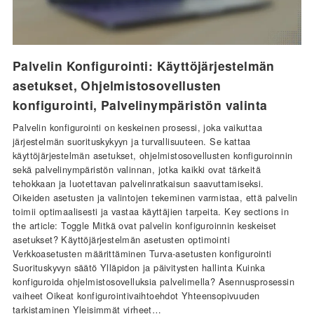
Palvelin Konfigurointi: Käyttöjärjestelmän
asetukset, Ohjelmistosovellusten
konfigurointi, Palvelinympäristön valinta
Palvelin konfigurointi on keskeinen prosessi, joka vaikuttaa
järjestelmän suorituskykyyn ja turvallisuuteen. Se kattaa
käyttöjärjestelmän asetukset, ohjelmistosovellusten konfiguroinnin
sekä palvelinympäristön valinnan, jotka kaikki ovat tärkeitä
tehokkaan ja luotettavan palvelinratkaisun saavuttamiseksi.
Oikeiden asetusten ja valintojen tekeminen varmistaa, että palvelin
toimii optimaalisesti ja vastaa käyttäjien tarpeita. Key sections in
the article: Toggle Mitkä ovat palvelin konfiguroinnin keskeiset
asetukset? Käyttöjärjestelmän asetusten optimointi
Verkkoasetusten määrittäminen Turva-asetusten konfigurointi
Suorituskyvyn säätö Ylläpidon ja päivitysten hallinta Kuinka
konfiguroida ohjelmistosovelluksia palvelimella? Asennusprosessin
vaiheet Oikeat konfigurointivaihtoehdot Yhteensopivuuden
tarkistaminen Yleisimmät virheet…