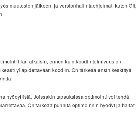
myös muutosten jälkeen, ja versionhallintaohjelmat, kuten Git
n.
ptimointi liian aikaisin, ennen kuin koodin toimivuus on
keasti ylläpidettävään koodiin. On tärkeää ensin keskittyä
intia.
ina hyödyllistä. Joissakin tapauksissa optimointi voi tehdä
rettävää. On tärkeää punnita optimoinnin hyödyt ja haitat