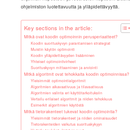
ohjelmiston luotettavuutta ja ylläpidettävyyttä.
Key sections in the article:
Mitkä ovat koodin optimoinnin perusperiaatteet?
Koodin suorituskyvyn parantamisen strategiat
Muistin käytön optimointi
Koodin ylläpidettävyyden lisääminen
Yhteiset optimointivirheet
Suorituskyvyn mittaaminen ja arviointi
Mitkä algoritmit ovat tehokkaita koodin optimoinnissa?
Yleisimmät optimointialgoritmit
Algoritmien aikavaativuus ja tilavaativuus
Algoritmien valinta eri käyttötarkoituksiin
Vertailu erilaiset algoritmit ja niiden tehokkuus
Esimerkit algoritmien käytöstä
Mitkä tietorakenteet tukevat koodin optimointia?
Yleisimmät tietorakenteet ja niiden ominaisuudet
Tietorakenteiden vaikutus suorituskykyyn