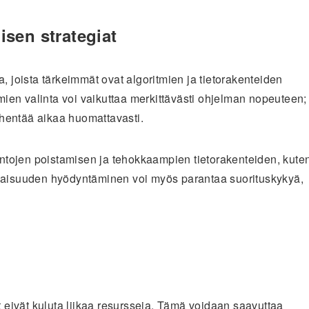
sen strategiat
, joista tärkeimmät ovat algoritmien ja tietorakenteiden
tmien valinta voi vaikuttaa merkittävästi ohjelman nopeuteen;
vähentää aikaa huomattavasti.
kentojen poistamisen ja tehokkaampien tietorakenteiden, kute
kkaisuuden hyödyntäminen voi myös parantaa suorituskykyä,
t eivät kuluta liikaa resursseja. Tämä voidaan saavuttaa