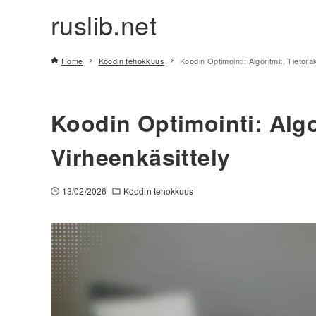
ruslib.net
Home
Koodin tehokkuus
Koodin Optimointi: Algoritmit, Tietora
Koodin Optimointi: Algo
Virheenkäsittely
13/02/2026
Koodin tehokkuus