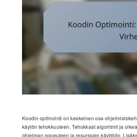
Koodin optimointi on keskeinen osa ohjelmistokehi
käytön tehokkuuteen. Tehokkaat algoritmit ja oikeat 
ohjelman nopeuteen ja resurssien käyttöön. Lisäksi