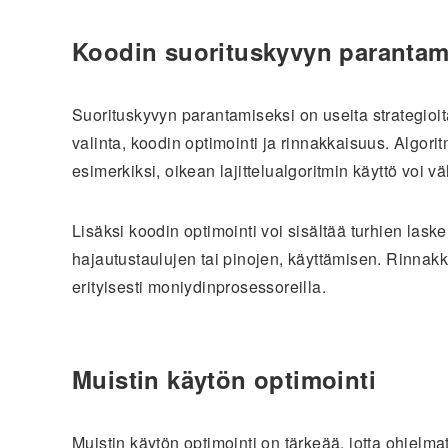
Koodin suorituskyvyn parantami
Suorituskyvyn parantamiseksi on useita strategioita
valinta, koodin optimointi ja rinnakkaisuus. Algori
esimerkiksi, oikean lajittelualgoritmin käyttö voi 
Lisäksi koodin optimointi voi sisältää turhien las
hajautustaulujen tai pinojen, käyttämisen. Rinna
erityisesti moniydinprosessoreilla.
Muistin käytön optimointi
Muistin käytön optimointi on tärkeää, jotta ohjelma