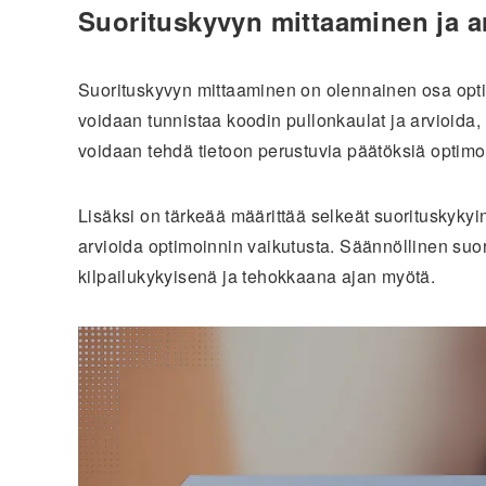
Suorituskyvyn mittaaminen ja ar
Suorituskyvyn mittaaminen on olennainen osa optimo
voidaan tunnistaa koodin pullonkaulat ja arvioida,
voidaan tehdä tietoon perustuvia päätöksiä optimo
Lisäksi on tärkeää määrittää selkeät suorituskykyin
arvioida optimoinnin vaikutusta. Säännöllinen suor
kilpailukykyisenä ja tehokkaana ajan myötä.