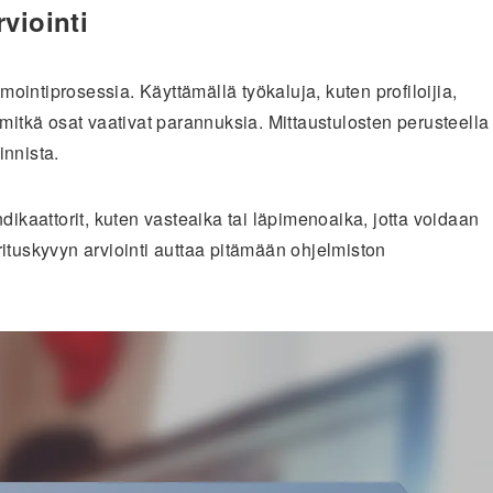
viointi
intiprosessia. Käyttämällä työkaluja, kuten profiloijia,
 mitkä osat vaativat parannuksia. Mittaustulosten perusteella
innista.
dikaattorit, kuten vasteaika tai läpimenoaika, jotta voidaan
ituskyvyn arviointi auttaa pitämään ohjelmiston