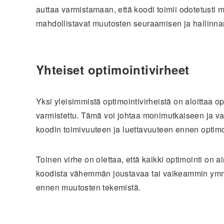
auttaa varmistamaan, että koodi toimii odotetusti 
mahdollistavat muutosten seuraamisen ja hallinna
Yhteiset optimointivirheet
Yksi yleisimmistä optimointivirheistä on aloittaa o
varmistettu. Tämä voi johtaa monimutkaiseen ja vai
koodin toimivuuteen ja luettavuuteen ennen optimo
Toinen virhe on olettaa, että kaikki optimointi on a
koodista vähemmän joustavaa tai vaikeammin ymmär
ennen muutosten tekemistä.