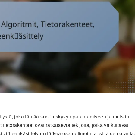
tystä, joka tähtää suorituskyvyn parantamiseen ja muistin
tietorakenteet ovat ratkaisevia tekijöitä, jotka vaikuttavat
 virheenkäsittely on tärkeä osa optimointia, sillä se paranta