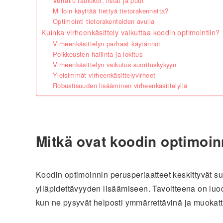
Vertailu taulukot, listat ja puut
Milloin käyttää tiettyä tietorakennetta?
Optimointi tietorakenteiden avulla
Kuinka virheenkäsittely vaikuttaa koodin optimointiin?
Virheenkäsittelyn parhaat käytännöt
Poikkeusten hallinta ja lokitus
Virheenkäsittelyn vaikutus suorituskykyyn
Yleisimmät virheenkäsittelyvirheet
Robustisuuden lisääminen virheenkäsittelyllä
Mitkä ovat koodin optimoin
Koodin optimoinnin perusperiaatteet keskittyvät s
ylläpidettävyyden lisäämiseen. Tavoitteena on luod
kun ne pysyvät helposti ymmärrettävinä ja muokatt