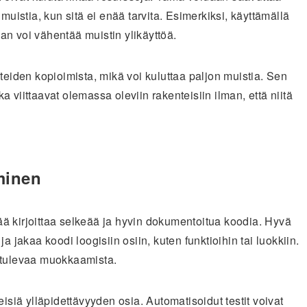
muistia, kun sitä ei enää tarvita. Esimerkiksi, käyttämällä
an voi vähentää muistin ylikäyttöä.
teiden kopioimista, mikä voi kuluttaa paljon muistia. Sen
tka viittaavat olemassa oleviin rakenteisiin ilman, että niitä
minen
ä kirjoittaa selkeää ja hyvin dokumentoitua koodia. Hyvä
a jakaa koodi loogisiin osiin, kuten funktioihin tai luokkiin.
n tulevaa muokkaamista.
eisiä ylläpidettävyyden osia. Automatisoidut testit voivat