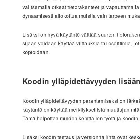
valitsemalla oikeat tietorakenteet ja vapauttamalla 
dynaamisesti allokoitua muistia vain tarpeen muka
Lisäksi on hyvä käytäntö välttää suurten tietoraken
sijaan voidaan käyttää viittauksia tai osoittimia, jo
kopioidaan.
Koodin ylläpidettävyyden lisää
Koodin ylläpidettävyyden parantamiseksi on tärkeä
käytäntö on käyttää merkityksellisiä muuttujanimiä j
Tämä helpottaa muiden kehittäjien työtä ja koodi
Lisäksi koodin testaus ja versionhallinta ovat kesk