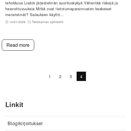
tehokkuus Lisätä järjestelmän suorituskykyä Vähentää riskejä ja
haavoittuvuuksia Mitkä ovat tietoturvaparannusten keskeiset
menetelmät? Salauksen käyttö…
14/01/2026
Tietokannan optimointi
Read more
1
2
3
4
Linkit
Blogikirjoitukset