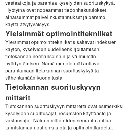
vasteaikoja ja parantaa kyselyiden suorituskykyä.
Hyötyinä ovat nopeammat tiedonhakutulokset,
alhaisemmat palvelinkustannukset ja parempi
käyttäjätyytyväisyys.
Yleisimmät optimointitekniikat
Yleisimmät optimointitekniikat sisältävät indeksien
käytön, kyselyiden uudelleenkirjoittamisen,
tietokannan normalisoinnin ja välimuistin
hyödyntämisen. Nämä menetelmät auttavat
parantamaan tietokannan suorituskykyä ja
vähentämään kuormitusta.
Tietokannan suorituskyvyn
mittarit
Tietokannan suorituskyvyn mittareita ovat esimerkiksi
kyselyiden suoritusajat, resurssien käyttöaste ja
vastausajat. Näiden mittareiden seuranta auttaa
tunnistamaan pullonkauloja ja optimointitarpeita.