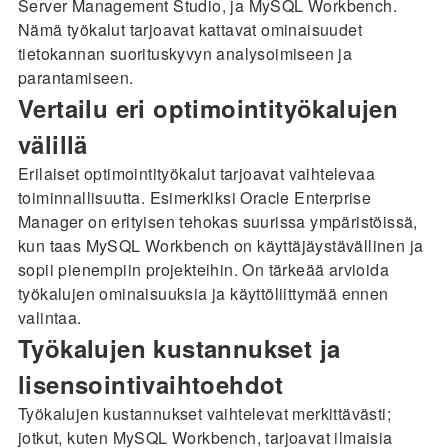
Server Management Studio, ja MySQL Workbench.
Nämä työkalut tarjoavat kattavat ominaisuudet
tietokannan suorituskyvyn analysoimiseen ja
parantamiseen.
Vertailu eri optimointityökalujen
välillä
Erilaiset optimointityökalut tarjoavat vaihtelevaa
toiminnallisuutta. Esimerkiksi Oracle Enterprise
Manager on erityisen tehokas suurissa ympäristöissä,
kun taas MySQL Workbench on käyttäjäystävällinen ja
sopii pienempiin projekteihin. On tärkeää arvioida
työkalujen ominaisuuksia ja käyttöliittymää ennen
valintaa.
Työkalujen kustannukset ja
lisensointivaihtoehdot
Työkalujen kustannukset vaihtelevat merkittävästi;
jotkut, kuten MySQL Workbench, tarjoavat ilmaisia