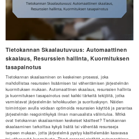
Tietokannan Skaalautuvuus: Automaattinen
skaalaus, Resurssien hallinta, Kuormituksen
tasapainotus
Tietokannan skaalaaminen on keskeinen prosessi, joka
mahdollistaa resurssien lisäämisen tai vähentämisen järjestelmän
kuormituksen mukaan. Automaattinen skaalaus, resurssien hallinta
ja kuormituksen tasapainotus ovat kaikki tärkeitä tekijöitä, jotka
varmistavat järjestelmän tehokkuuden ja suorituskyvyn. Näiden
toimintojen avulla voidaan optimoida resurssien käyttöä ja parantaa
järjestelmän reagointikykyä ilman manuaalista väliintuloa. Mitkä
ovat tietokannan skaalaamisen keskeiset käsitteet? Tietokannan
skaalaaminen tarkoittaa kykyä lisätä tai vähentää resursseja
tarpeen mukaan, jotta järjestelmä pystyy käsittelemään kasvavaa
tai vähenevää kuormitusta. Tämä prosessi sisältää automaattisen