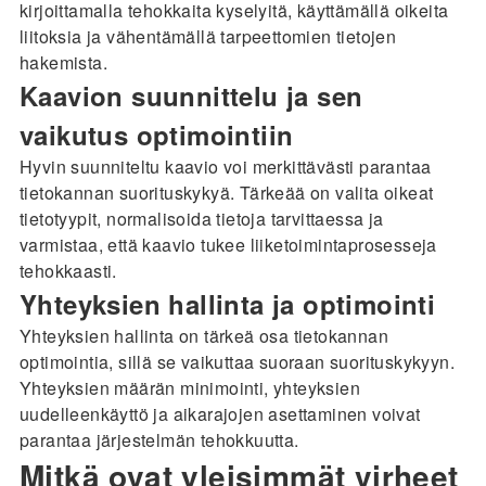
kirjoittamalla tehokkaita kyselyitä, käyttämällä oikeita
liitoksia ja vähentämällä tarpeettomien tietojen
hakemista.
Kaavion suunnittelu ja sen
vaikutus optimointiin
Hyvin suunniteltu kaavio voi merkittävästi parantaa
tietokannan suorituskykyä. Tärkeää on valita oikeat
tietotyypit, normalisoida tietoja tarvittaessa ja
varmistaa, että kaavio tukee liiketoimintaprosesseja
tehokkaasti.
Yhteyksien hallinta ja optimointi
Yhteyksien hallinta on tärkeä osa tietokannan
optimointia, sillä se vaikuttaa suoraan suorituskykyyn.
Yhteyksien määrän minimointi, yhteyksien
uudelleenkäyttö ja aikarajojen asettaminen voivat
parantaa järjestelmän tehokkuutta.
Mitkä ovat yleisimmät virheet