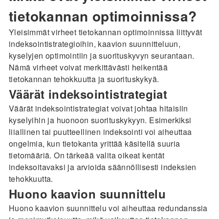
tietokannan optimoinnissa?
Yleisimmät virheet tietokannan optimoinnissa liittyvät
indeksointistrategioihin, kaavion suunnitteluun,
kyselyjen optimointiin ja suorituskyvyn seurantaan.
Nämä virheet voivat merkittävästi heikentää
tietokannan tehokkuutta ja suorituskykyä.
Väärät indeksointistrategiat
Väärät indeksointistrategiat voivat johtaa hitaisiin
kyselyihin ja huonoon suorituskykyyn. Esimerkiksi
liiallinen tai puutteellinen indeksointi voi aiheuttaa
ongelmia, kun tietokanta yrittää käsitellä suuria
tietomääriä. On tärkeää valita oikeat kentät
indeksoitavaksi ja arvioida säännöllisesti indeksien
tehokkuutta.
Huono kaavion suunnittelu
Huono kaavion suunnittelu voi aiheuttaa redundanssia