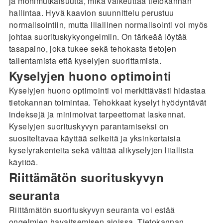
ja monimutkaisuutta, mikä vaikeuttaa tietokannan
hallintaa. Hyvä kaavion suunnittelu perustuu
normalisointiin, mutta liiallinen normalisointi voi myös
johtaa suorituskykyongelmiin. On tärkeää löytää
tasapaino, joka tukee sekä tehokasta tietojen
tallentamista että kyselyjen suorittamista.
Kyselyjen huono optimointi
Kyselyjen huono optimointi voi merkittävästi hidastaa
tietokannan toimintaa. Tehokkaat kyselyt hyödyntävät
indeksejä ja minimoivat tarpeettomat laskennat.
Kyselyjen suorituskyvyn parantamiseksi on
suositeltavaa käyttää selkeitä ja yksinkertaisia
kyselyrakenteita sekä välttää alikyselyjen liiallista
käyttöä.
Riittämätön suorituskyvyn
seuranta
Riittämätön suorituskyvyn seuranta voi estää
ongelmien havaitsemisen ajoissa. Tietokannan