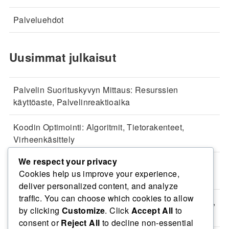
Palveluehdot
Uusimmat julkaisut
Palvelin Suorituskyvyn Mittaus: Resurssien
käyttöaste, Palvelinreaktioaika
Koodin Optimointi: Algoritmit, Tietorakenteet,
Virheenkäsittely
We respect your privacy
Tietokannan Hallinta: Käyttäjäoikeudet, Tietoturva,
Cookies help us improve your experience,
Auditointi
deliver personalized content, and analyze
traffic. You can choose which cookies to allow
Koodin Suorituskyvyn Parantaminen: Asynkronisuus,
by clicking
Customize
. Click
Accept All
to
Rinnakkaisuus, Välimuisti
consent or
Reject All
to decline non-essential