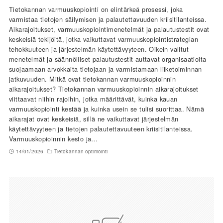
Tietokannan varmuuskopiointi on elintärkeä prosessi, joka
varmistaa tietojen säilymisen ja palautettavuuden kriisitilanteissa.
Aikarajoitukset, varmuuskopiointimenetelmät ja palautustestit ovat
keskeisiä tekijöitä, jotka vaikuttavat varmuuskopiointistrategian
tehokkuuteen ja järjestelmän käytettävyyteen. Oikein valitut
menetelmät ja säännölliset palautustestit auttavat organisaatioita
suojaamaan arvokkaita tietojaan ja varmistamaan liiketoiminnan
jatkuvuuden. Mitkä ovat tietokannan varmuuskopioinnin
aikarajoitukset? Tietokannan varmuuskopioinnin aikarajoitukset
viittaavat niihin rajoihin, jotka määrittävät, kuinka kauan
varmuuskopiointi kestää ja kuinka usein se tulisi suorittaa. Nämä
aikarajat ovat keskeisiä, sillä ne vaikuttavat järjestelmän
käytettävyyteen ja tietojen palautettavuuteen kriisitilanteissa.
Varmuuskopioinnin kesto ja…
14/01/2026
Tietokannan optimointi