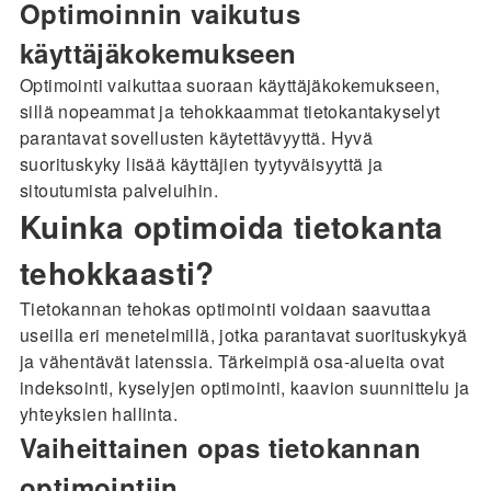
Optimoinnin vaikutus
käyttäjäkokemukseen
Optimointi vaikuttaa suoraan käyttäjäkokemukseen,
sillä nopeammat ja tehokkaammat tietokantakyselyt
parantavat sovellusten käytettävyyttä. Hyvä
suorituskyky lisää käyttäjien tyytyväisyyttä ja
sitoutumista palveluihin.
Kuinka optimoida tietokanta
tehokkaasti?
Tietokannan tehokas optimointi voidaan saavuttaa
useilla eri menetelmillä, jotka parantavat suorituskykyä
ja vähentävät latenssia. Tärkeimpiä osa-alueita ovat
indeksointi, kyselyjen optimointi, kaavion suunnittelu ja
yhteyksien hallinta.
Vaiheittainen opas tietokannan
optimointiin